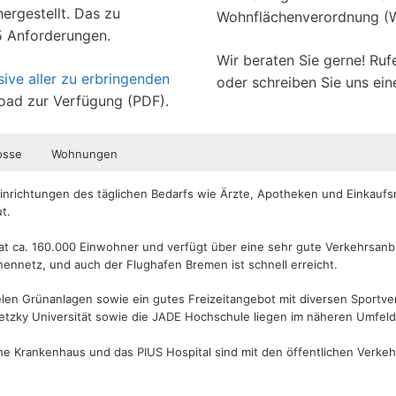
rgestellt. Das zu
Wohnflächenverordnung (Wo
5 Anforderungen.
Wir beraten Sie gerne! Ruf
ive aller zu erbringenden
oder schreiben Sie uns ei
oad zur Verfügung (PDF).
osse
Wohnungen
 Einrichtungen des täglichen Bedarfs wie Ärzte, Apotheken und Einkaufs
t.
 hat ca. 160.000 Einwohner und verfügt über eine sehr gute Verkehrs
ennetz, und auch der Flughafen Bremen ist schnell erreicht.
ielen Grünanlagen sowie ein gutes Freizeitangebot mit diversen Sportv
ietzky Universität sowie die JADE Hochschule liegen im näheren Umfeld
he Krankenhaus und das PIUS Hospital sind mit den öffentlichen Verkehr