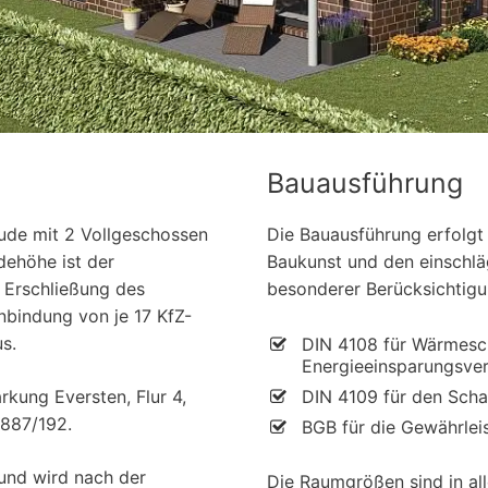
Bauausführung
ude mit 2 Vollgeschossen
Die Bauausführung erfolgt
dehöhe ist der
Baukunst und den einschlä
 Erschließung des
besonderer Berücksichtigu
nbindung von je 17 KfZ-
s.
DIN 4108 für Wärmesch
Energieeinsparungsve
kung Eversten, Flur 4,
DIN 4109 für den Scha
3887/192.
BGB für die Gewährlei
und wird nach der
Die Raumgrößen sind in al